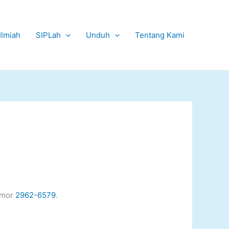
Ilmiah
SIPLah
Unduh
Tentang Kami
nomor
2962-6579
.